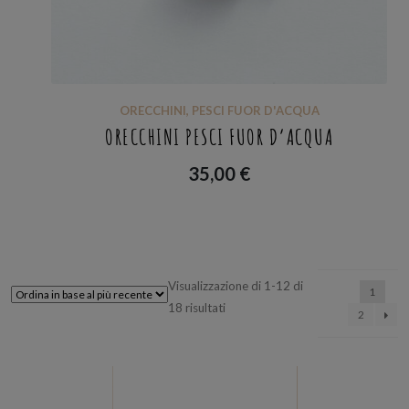
ORECCHINI
,
PESCI FUOR D'ACQUA
ORECCHINI PESCI FUOR D’ACQUA
35,00
€
Visualizzazione di 1-12 di
1
Ordina
18 risultati
2
in
base
al
più