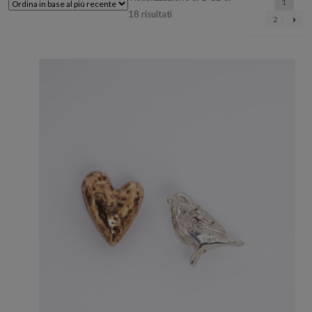
1
Ordina
18 risultati
2
in
base
al
più
recente