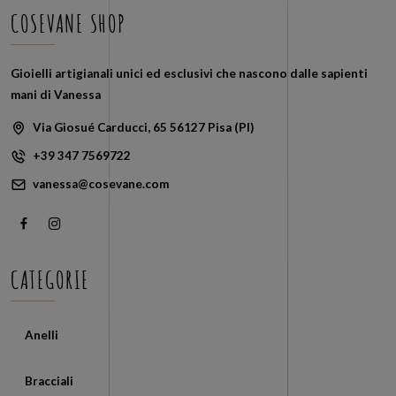
recente
COSEVANE SHOP
Gioielli artigianali unici ed esclusivi che nascono dalle sapienti
mani di Vanessa
Via Giosué Carducci, 65 56127 Pisa (PI)
+39 347 7569722
vanessa@cosevane.com
CATEGORIE
Anelli
Bracciali