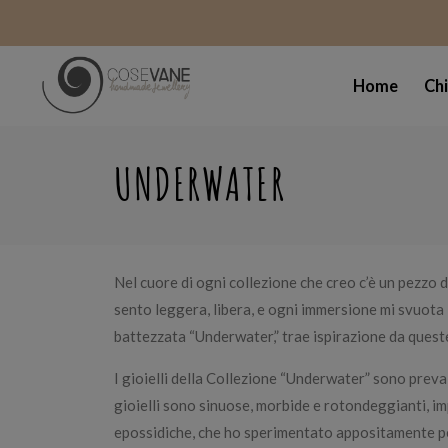
Home
Ch
UNDERWATER
Nel cuore di ogni collezione che creo c’è un pezzo d
sento leggera, libera, e ogni immersione mi svuota l
battezzata “Underwater,” trae ispirazione da quest
I gioielli della Collezione “Underwater” sono preva
gioielli sono sinuose, morbide e rotondeggianti, imp
epossidiche, che ho sperimentato appositamente per