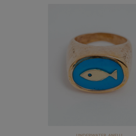
UNDERWATER
,
ANELLI