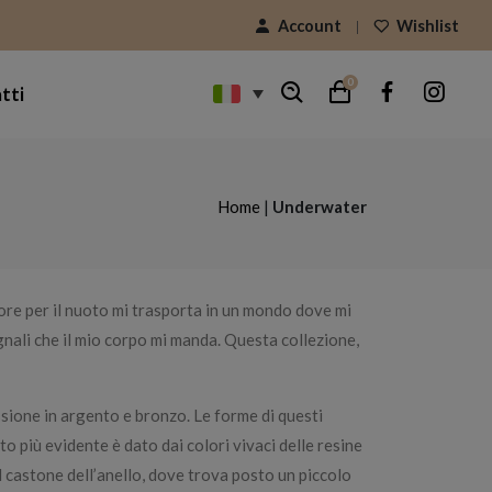
Account
Wishlist
0
tti
Home
|
Underwater
more per il nuoto mi trasporta in un mondo dove mi
egnali che il mio corpo mi manda. Questa collezione,
ssione in argento e bronzo. Le forme di questi
to più evidente è dato dai colori vivaci delle resine
 castone dell’anello, dove trova posto un piccolo