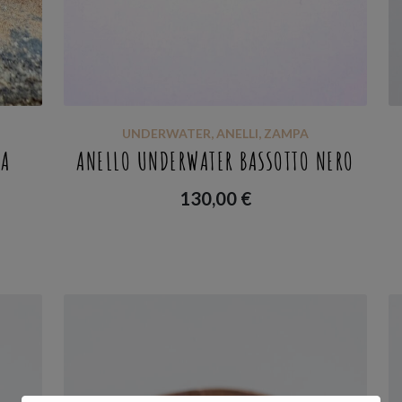
UNDERWATER
,
ANELLI
,
ZAMPA
LA
ANELLO UNDERWATER BASSOTTO NERO
130,00
€