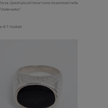
 forza. Questi piccoli tesori sono incastonati nella
 “Underwater.”
Ordina
 di 7 risultati
in
base
al
più
recente