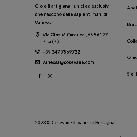
Gioielli artigianali unici ed esclusivi
Anel
che nascono dalle sapienti mani di
Vanessa
Brac
Via Giosué Carducci, 65 56127
Coll
Pisa (PI)
+39 347 7569722
Orec
vanessa@cosevane.com
Sigill
2023 © Cosevane di Vanessa Bertagna