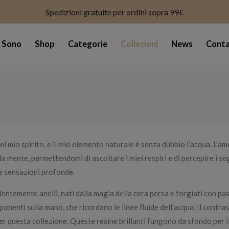
modal-check
Spedizioni gratuite per ordini sopra 99€
i Sono
Shop
Categorie
Collezioni
News
Conta
el mio spirito, e il mio elemento naturale è senza dubbio l’acqua. L’a
a mente, permettendomi di ascoltare i miei respiri e di percepire i s
e sensazioni profonde.
lentemente anelli, nati dalla magia della cera persa e forgiati con pa
onenti sulla mano, che ricordano le linee fluide dell’acqua. Il contras
 questa collezione. Queste resine brillanti fungono da sfondo per il