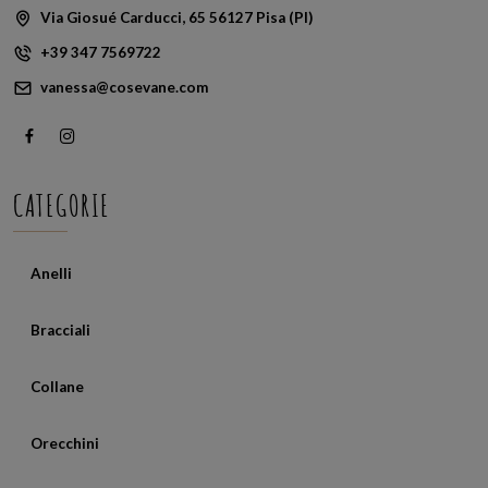
Via Giosué Carducci, 65 56127 Pisa (PI)
+39 347 7569722
vanessa@cosevane.com
CATEGORIE
Anelli
Bracciali
Collane
Orecchini