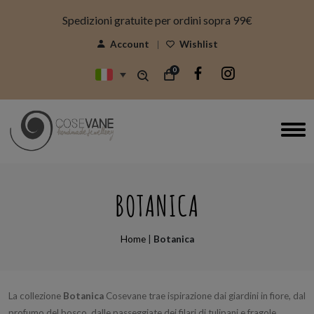
modal-check
Spedizioni gratuite per ordini sopra 99€
Account
Wishlist
0
BOTANICA
Home
|
Botanica
La collezione
Botanica
Cosevane trae ispirazione dai giardini in fiore, dal
profumo del bosco, dalle passeggiate dei filari di tulipani e fragole