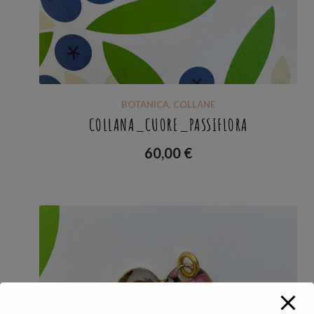
BOTANICA
,
COLLANE
COLLANA_CUORE_PASSIFLORA
60,00
€