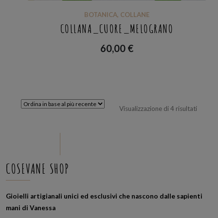
BOTANICA
,
COLLANE
COLLANA_CUORE_MELOGRANO
60,00
€
Ordina
Visualizzazione di 4 risultati
in
base
al
più
recent
COSEVANE SHOP
Gioielli artigianali unici ed esclusivi che nascono dalle sapienti
mani di Vanessa