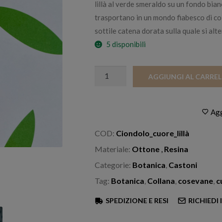
lillà al verde smeraldo su un fondo bianco
trasportano in un mondo fiabesco di col
sottile catena dorata sulla quale si alt
5 disponibili
Collana_cuore_lillà
AGGIUNGI AL CARRE
quantità
Agg
COD:
Ciondolo_cuore_lillà
Materiale:
Ottone
,
Resina
Categorie:
Botanica
,
Castoni
Tag:
Botanica
,
Collana
,
cosevane
,
c
SPEDIZIONE E RESI
RICHIEDI