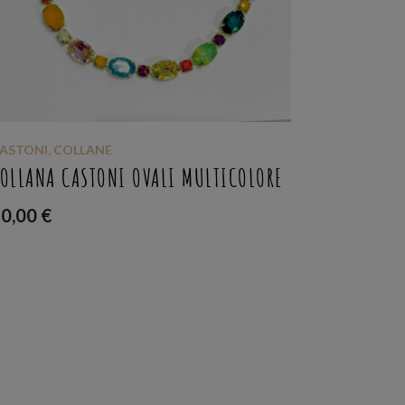
ASTONI
,
COLLANE
LOVE_IS
,
OREC
OLLANA CASTONI OVALI MULTICOLORE
ORECCHINI
60,00
€
45,00
€