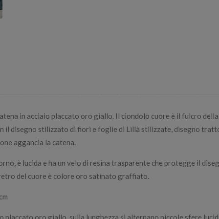
ena in acciaio placcato oro giallo. Il ciondolo cuore è il fulcro della
il disegno stilizzato di fiori e foglie di Lillà stilizzate, disegno trat
ttone aggancia la catena.
rno, è lucida e ha un velo di resina trasparente che protegge il disegno
retro del cuore è colore oro satinato graffiato.
 cm
 placcato oro giallo, sulla lunghezza si alternano piccole sfere lucide