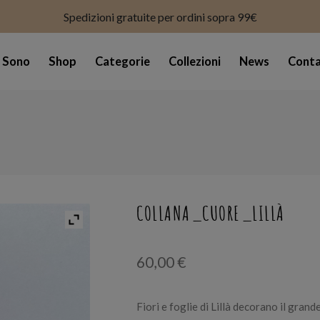
modal-check
Spedizioni gratuite per ordini sopra 99€
i Sono
Shop
Categorie
Collezioni
News
Conta
COLLANA_CUORE_LILLÀ
60,00
€
Fiori e foglie di Lillà decorano il gran