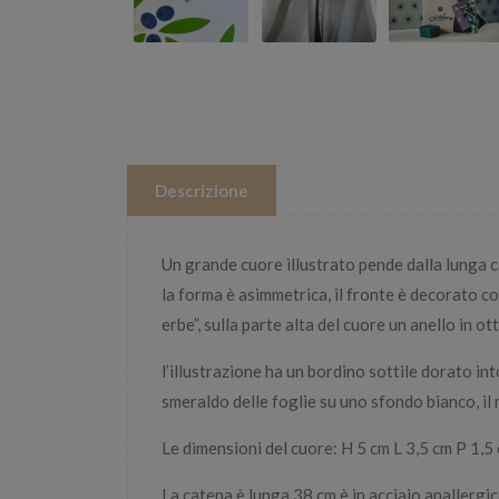
Descrizione
Un grande cuore illustrato pende dalla lunga cat
la forma è asimmetrica, il fronte è decorato con 
erbe”, sulla parte alta del cuore un anello in o
l’illustrazione ha un bordino sottile dorato into
smeraldo delle foglie su uno sfondo bianco, il 
Le dimensioni del cuore: H 5 cm L 3,5 cm P 1,5
La catena è lunga 38 cm è in acciaio anallergico