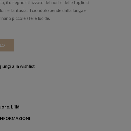
, il disegno stilizzato dei fiori e delle foglie ti
ori e fantasia. Il ciondolo pende dalla lunga e
ernano piccole sfere lucide.
LLO
iungi alla wishlist
uore
,
Lillà
 INFORMAZIONI