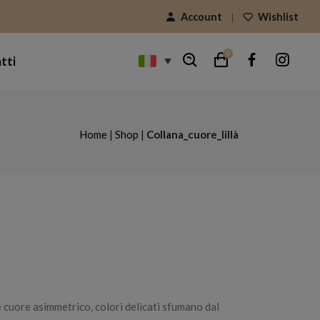
Account
Wishlist
0
tti
Home
|
Shop
|
Collana_cuore_lillà
de cuore asimmetrico, colori delicati sfumano dal