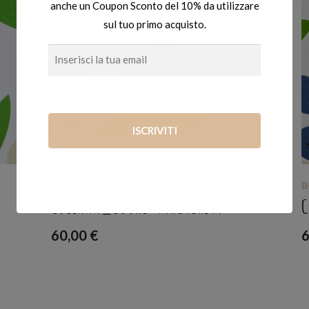
anche un Coupon Sconto del 10% da utilizzare
sul tuo primo acquisto.
BOTANICA
,
COLLANE
B
COLLANA_CUORE MARGHERITA
60,00
€