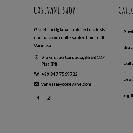
COSEVANE SHOP
CATE
Gioielli artigianali unici ed esclusivi
Anel
che nascono dalle sapienti mani di
Vanessa
Brac
Via Giosué Carducci, 65 56127
Coll
Pisa (PI)
+39 347 7569722
Orec
vanessa@cosevane.com
Sigill