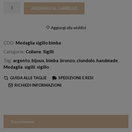
Medaglia
AGGIUNGI AL CARRELLO
Sigillo
Bimba
quantità
Aggiungi alla wishlist
COD:
Medaglia sigillo bimba
Categorie:
Collane
,
Sigilli
Tag:
argento
,
bijoux
,
bimba
,
bronzo
,
ciondolo
,
handmade
,
Medaglia
,
sigilli
,
sigillo
GUIDA ALLE TAGLIE
SPEDIZIONE E RESI
RICHIEDI INFORMAZIONI
Descrizione