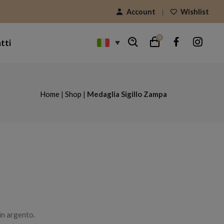
Account
Wishlist
0
tti
Home
|
Shop
|
Medaglia Sigillo Zampa
in argento.