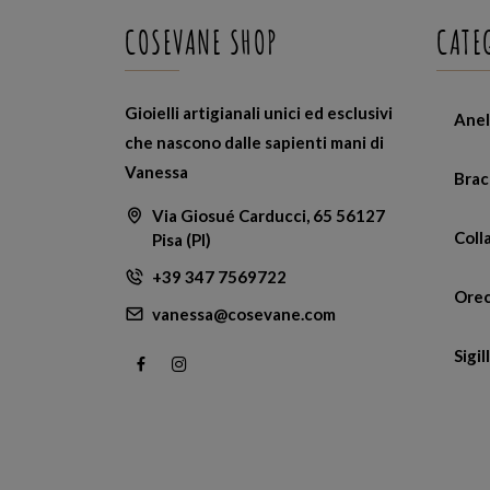
COSEVANE SHOP
CATE
Gioielli artigianali unici ed esclusivi
Anel
che nascono dalle sapienti mani di
Vanessa
Brac
Via Giosué Carducci, 65 56127
Coll
Pisa (PI)
+39 347 7569722
Orec
vanessa@cosevane.com
Sigill