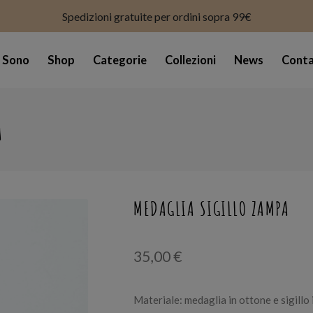
modal-check
Spedizioni gratuite per ordini sopra 99€
i Sono
Shop
Categorie
Collezioni
News
Conta
A
MEDAGLIA SIGILLO ZAMPA
35,00
€
Materiale: medaglia in ottone e sigillo 