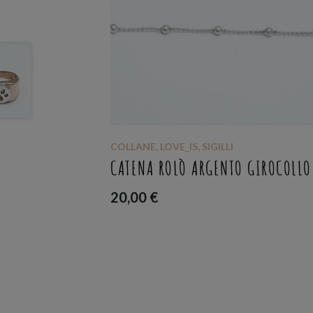
ANELLI
,
SIGILLI
,
ZAMPA
 GIROCOLLO
ANELLO SIGILLO BASSO BRONZO Z
ARGENTO
70,00
€