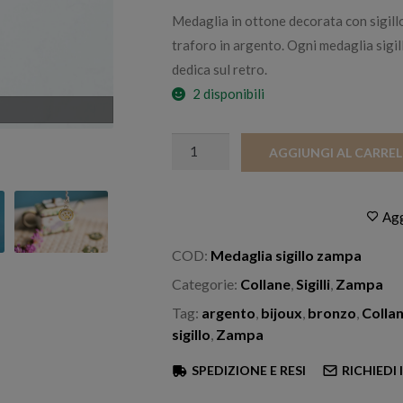
Medaglia in ottone decorata con sigillo
traforo in argento. Ogni medaglia sigil
dedica sul retro.
2 disponibili
Medaglia
AGGIUNGI AL CARRE
Sigillo
Zampa
quantità
Agg
COD:
Medaglia sigillo zampa
Categorie:
Collane
,
Sigilli
,
Zampa
Tag:
argento
,
bijoux
,
bronzo
,
Colla
sigillo
,
Zampa
SPEDIZIONE E RESI
RICHIEDI