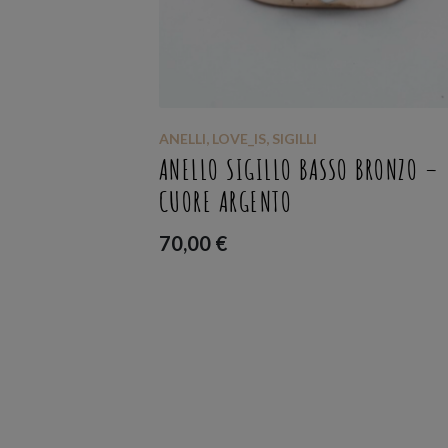
LLI
LOVE_IS
,
ORECCHINI
 BASSO BRONZO –
ORECCHINI LUNA STELLA
70,00
€