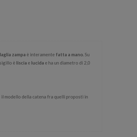
aglia zampa
è interamente
fatta a mano
. Su
sigillo è
liscia
e
lucida
e ha un diametro di 2,0
 il modello della catena fra quelli proposti in