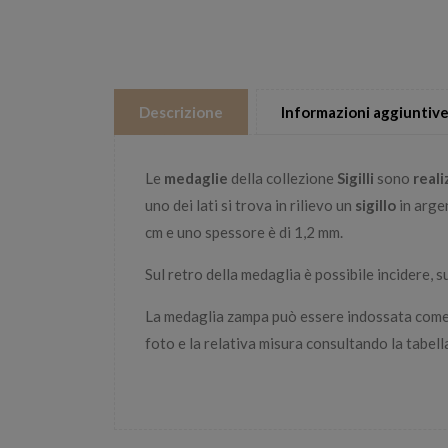
Descrizione
Informazioni aggiuntiv
Le
medaglie
della collezione
Sigilli
sono
real
uno dei lati si trova in rilievo un
sigillo
in arge
cm e uno spessore è di 1,2 mm.
Sul retro della medaglia è possibile incidere, s
La medaglia zampa può essere indossata com
foto e la relativa misura consultando la tabell