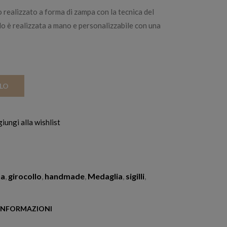
 realizzato a forma di zampa con la tecnica del
lo è realizzata a mano e personalizzabile con una
LLO
iungi alla wishlist
na
,
girocollo
,
handmade
,
Medaglia
,
sigilli
,
 INFORMAZIONI