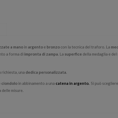
e
izzate a mano
in
argento
e
bronzo
con la tecnica del traforo.
La
med
nto a forma di
impronta di zampa
.
La
superfice
della medaglia e del 
u richiesta, una
dedica personalizzata
.
e
ciondolo
in abbinamento a una
catena in argento.
Si può scegliere
a delle misure.