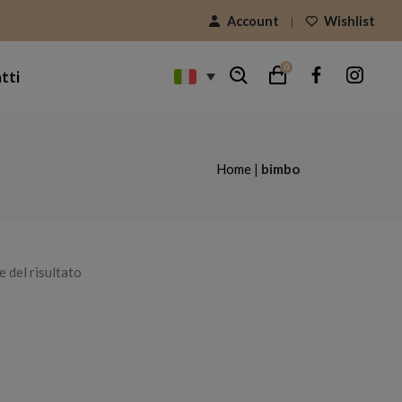
Account
Wishlist
0
tti
Home
|
bimbo
e del risultato