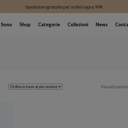
modal-check
Spedizioni gratuite per ordini sopra 99€
i Sono
Shop
Categorie
Collezioni
News
Conta
Visualizzazion