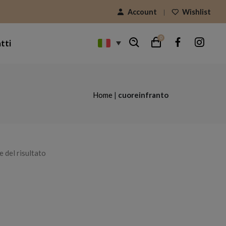
Account
Wishlist
0
tti
Home
|
cuoreinfranto
e del risultato