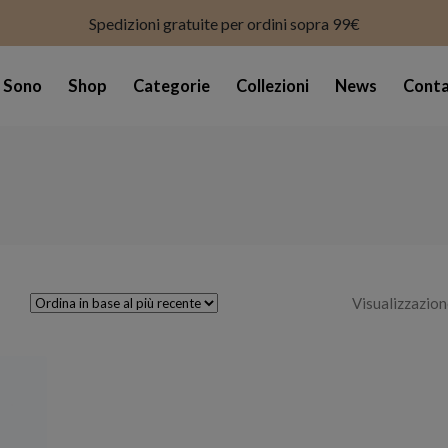
modal-check
Spedizioni gratuite per ordini sopra 99€
i Sono
Shop
Categorie
Collezioni
News
Conta
Visualizzazion