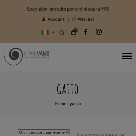
modal-check
Spedizioni gratuite per ordini sopra 99€
Account
Wishlist
0
GATTO
Home
|
gatto
Ordin
Visualizzazione di 4 risultati