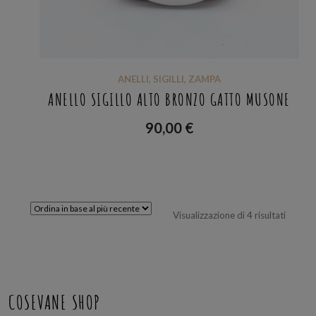
ANELLI
,
SIGILLI
,
ZAMPA
ANELLO SIGILLO ALTO BRONZO GATTO MUSONE
90,00
€
Ordina
Visualizzazione di 4 risultati
in
base
al
più
recent
COSEVANE SHOP