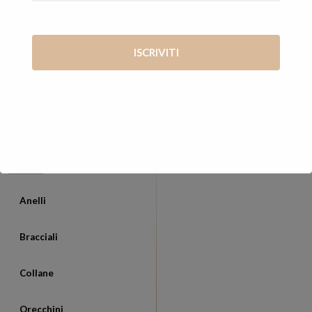
mani di Vanessa
Via Giosué Carducci, 65 56127 Pisa (PI)
+39 347 7569722
vanessa@cosevane.com
CATEGORIE
Anelli
Bracciali
Collane
Orecchini