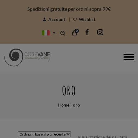
modal-check
Spedizioni gratuite per ordini sopra 99€
Account
Wishlist
0
ORO
Home
|
oro
Visualizzazione del risultato