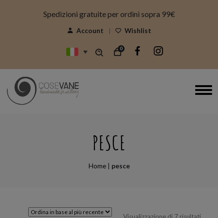
modal-check
Spedizioni gratuite per ordini sopra 99€
Account
Wishlist
0
PESCE
Home
|
pesce
Ordin
Visualizzazione di 7 risultati