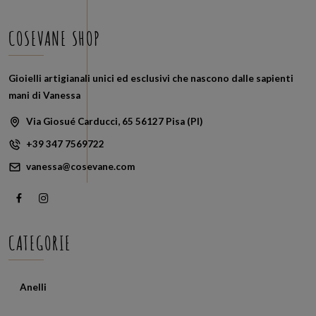
al
più
recent
COSEVANE SHOP
Gioielli artigianali unici ed esclusivi che nascono dalle sapienti
mani di Vanessa
Via Giosué Carducci, 65 56127 Pisa (PI)
+39 347 7569722
vanessa@cosevane.com
CATEGORIE
Anelli