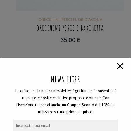
ORECCHINI
,
PESCI FUOR D'ACQUA
ORECCHINI PESCE E BARCHETTA
35,00
€
Visualizzazione del risultato
NEWSLETTER
L'iscrizione alla nostra newsletter è gratuita e ti consente di
ricevere le nostre esclusive proposte e offerte. Con
l'iscrizione riceverai anche un Coupon Sconto del 10% da
COSEVANE SHOP
utilizzare sul tuo primo acquisto.
Gioielli artigianali unici ed esclusivi che nascono dalle sapienti