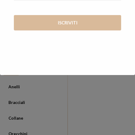
mani di Vanessa
Via Giosué Carducci, 65 56127 Pisa (PI)
+39 347 7569722
vanessa@cosevane.com
CATEGORIE
Anelli
Bracciali
Collane
Orecchini