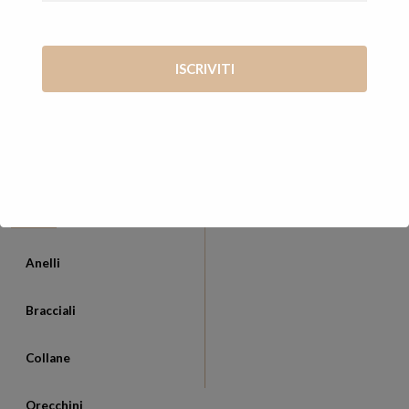
mani di Vanessa
Via Giosué Carducci, 65 56127 Pisa (PI)
+39 347 7569722
vanessa@cosevane.com
CATEGORIE
Anelli
Bracciali
Collane
Orecchini