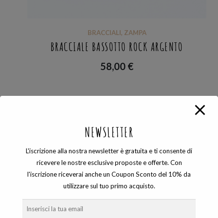
BRACCIALI
,
ZAMPA
BRACCIALE BASSOTTO ROCK ARGENTO
58,00
€
Visualizzazione del risultato
NEWSLETTER
L'iscrizione alla nostra newsletter è gratuita e ti consente di
ricevere le nostre esclusive proposte e offerte. Con
l'iscrizione riceverai anche un Coupon Sconto del 10% da
COSEVANE SHOP
utilizzare sul tuo primo acquisto.
Gioielli artigianali unici ed esclusivi che nascono dalle sapienti