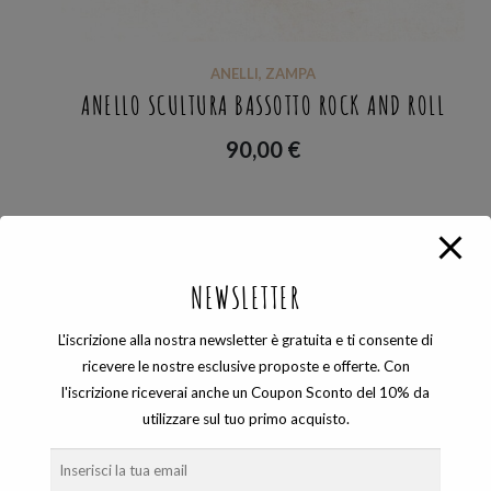
ANELLI
,
ZAMPA
ANELLO SCULTURA BASSOTTO ROCK AND ROLL
90,00
€
Visualizzazione del risultato
NEWSLETTER
L'iscrizione alla nostra newsletter è gratuita e ti consente di
ricevere le nostre esclusive proposte e offerte. Con
l'iscrizione riceverai anche un Coupon Sconto del 10% da
COSEVANE SHOP
utilizzare sul tuo primo acquisto.
Gioielli artigianali unici ed esclusivi che nascono dalle sapienti