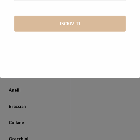
mani di Vanessa
Via Giosué Carducci, 65 56127 Pisa (PI)
+39 347 7569722
vanessa@cosevane.com
CATEGORIE
Anelli
Bracciali
Collane
Orecchini