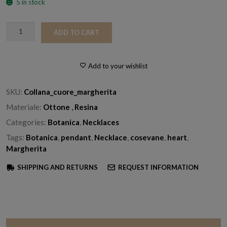
5 in stock
Collana_cuore
ADD TO CART
margherita
quantity
Add to your wishlist
SKU:
Collana_cuore_margherita
Materiale:
Ottone
,
Resina
Categories:
Botanica
,
Necklaces
Tags:
Botanica
,
pendant
,
Necklace
,
cosevane
,
heart
,
Margherita
SHIPPING AND RETURNS
REQUEST INFORMATION