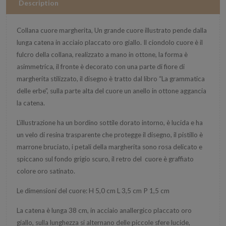
Description
Collana cuore margherita, Un grande cuore illustrato pende dalla
lunga catena in acciaio placcato oro giallo. Il ciondolo cuore è il
fulcro della collana, realizzato a mano in ottone, la forma è
asimmetrica, il fronte è decorato con una parte di fiore di
margherita stilizzato, il disegno è tratto dal libro “La grammatica
delle erbe”, sulla parte alta del cuore un anello in ottone aggancia
la catena.
L’illustrazione ha un bordino sottile dorato intorno, è lucida e ha
un velo di resina trasparente che protegge il disegno, il pistillo è
marrone bruciato, i petali della margherita sono rosa delicato e
spiccano sul fondo grigio scuro, il retro del cuore è graffiato
colore oro satinato.
Le dimensioni del cuore: H 5,0 cm L 3,5 cm P 1,5 cm
La catena è lunga 38 cm, in acciaio anallergico placcato oro
giallo, sulla lunghezza si alternano delle piccole sfere lucide,